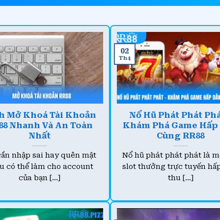
02
Th4
h Mở Khoá Tài Khoản
Nổ Hũ Phát Phát Phá
88 Nhanh Và An Toàn
Khám Phá Game Hấp
Nhất
Cùng RR88
cần nhập sai hay quên mật
Nổ hũ phát phát phát là m
u có thể làm cho account
slot thưởng trực tuyến hấ
của bạn [...]
thu [...]