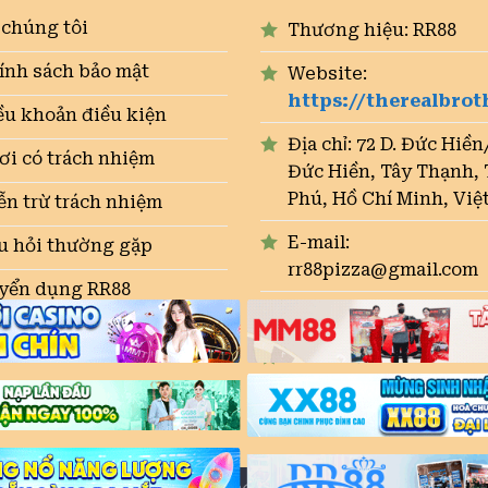
 chúng tôi
Thương hiệu: RR88
ính sách bảo mật
Website:
https://therealbro
ều khoản điều kiện
Địa chỉ:
72 D. Đức Hiền/
ơi có trách nhiệm
Đức Hiền, Tây Thạnh, 
Phú, Hồ Chí Minh, Việ
ễn trừ trách nhiệm
E-mail:
u hỏi thường gặp
rr88pizza@gmail.com
yển dụng RR88
Số điện thoại:
0981152
temap
CEO Trần Cao Trí