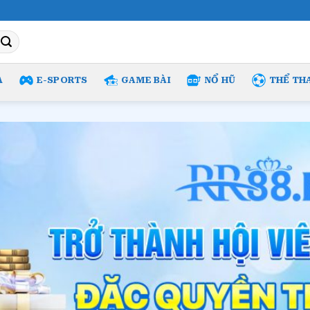
À
E-SPORTS
GAME BÀI
NỔ HŨ
THỂ TH