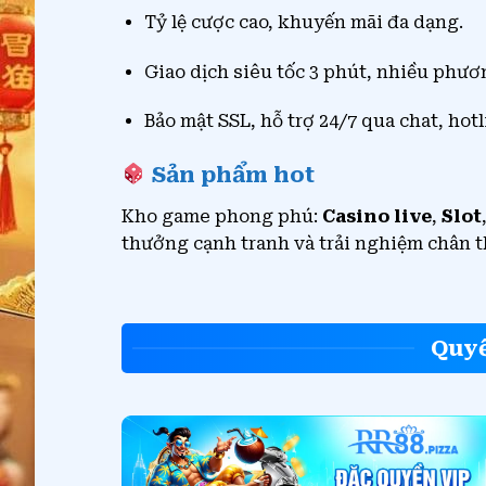
Tỷ lệ cược cao, khuyến mãi đa dạng.
Giao dịch siêu tốc 3 phút, nhiều phươ
Bảo mật SSL, hỗ trợ 24/7 qua chat, hotl
Sản phẩm hot
Kho game phong phú:
Casino live
,
Slot
thưởng cạnh tranh và trải nghiệm chân t
Quyề