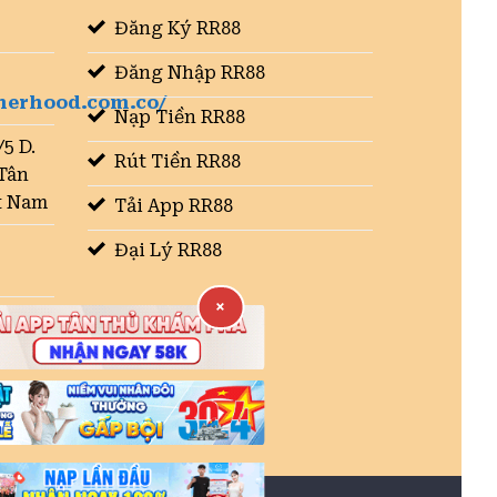
Đăng Ký RR88
Đăng Nhập RR88
therhood.com.co/
Nạp Tiền RR88
5 D.
Rút Tiền RR88
Tân
t Nam
Tải App RR88
Đại Lý RR88
×
641