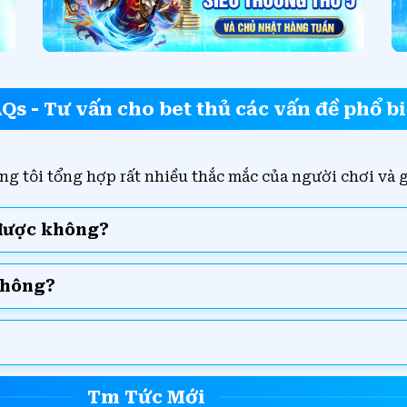
Qs - Tư vấn cho bet thủ các vấn đề phổ b
 tôi tổng hợp rất nhiều thắc mắc của người chơi và giả
 được không?
 không?
Tm Tức Mới