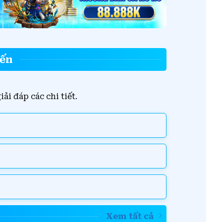
iến
i đáp các chi tiết.
Xem tất cả