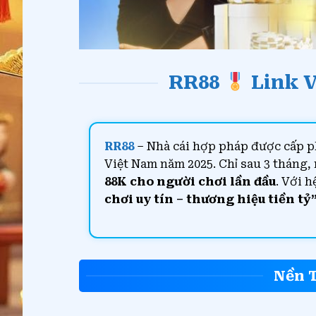
RR88
Link V
RR88
– Nhà cái hợp pháp được cấp 
Việt Nam năm 2025. Chỉ sau 3 tháng,
88K cho người chơi lần đầu
. Với 
chơi uy tín – thương hiệu tiền tỷ
Nền T