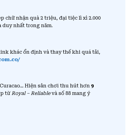
chữ nhận quà 2 triệu, đại tiệc lì xì 2.000
 ra duy nhất trong năm.
ink khác ổn định và thay thế khi quá tải,
com.co/
, Curacao… Hiện sân chơi thu hút hơn
9
ợp từ
Royal – Reliable
và số 88 mang ý