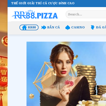
Bỏ
THẾ GIỚI GIẢI TRÍ CÁ CƯỢC ĐỈNH CAO
qua
nội
dung
RR88
BẮN CÁ
CASINO
ĐÁ G